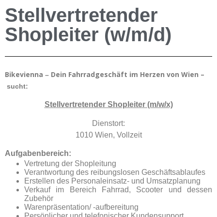
Stellvertretender
Shopleiter (w/m/d)
Bikevienna
Dein Fahrradgesch
ä
ft im Herzen von Wien –
–
sucht:
Stellvertretender Shopleiter (m/w/x)
Dienstort:
1010 Wien, Vollzeit
Aufgabenbereich:
Vertretung der Shopleitung
Verantwortung des reibungslosen Geschäftsablaufes
Erstellen des Personaleinsatz- und Umsatzplanung
Verkauf im Bereich Fahrrad, Scooter und dessen
Zubehör
Warenpräsentation/ -aufbereitung
Persönlicher und telefonischer Kundensupport