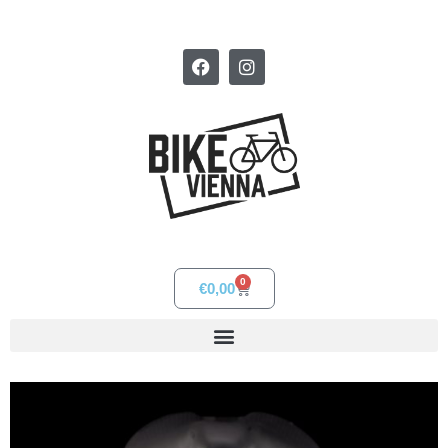
0
€
0,00