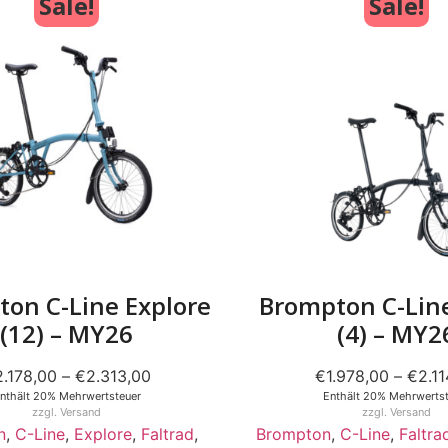
Sale!
Sale!
on C-Line Explore
Brompton C-Lin
(12) – MY26
(4) – MY2
2.178,00
–
€
2.313,00
€
1.978,00
–
€
2.1
nthält 20% Mehrwertsteuer
Enthält 20% Mehrwertst
zzgl.
Versand
zzgl.
Versand
n
,
C-Line
,
Explore
,
Faltrad
,
Brompton
,
C-Line
,
Faltra