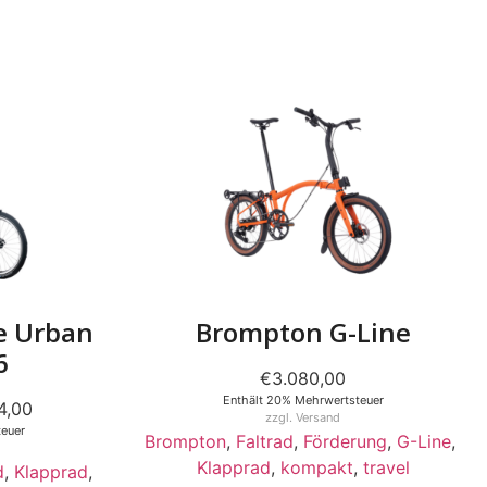
e Urban
Brompton G-Line
6
€
3.080,00
Enthält 20% Mehrwertsteuer
14,00
zzgl.
Versand
euer
Brompton
,
Faltrad
,
Förderung
,
G-Line
,
Klapprad
,
kompakt
,
travel
d
,
Klapprad
,