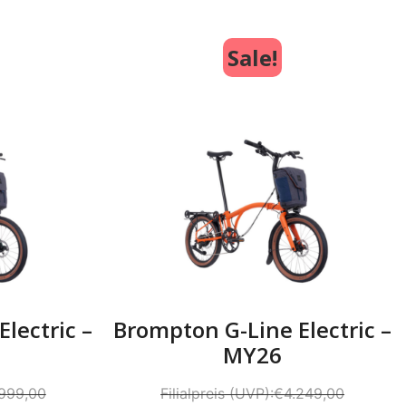
Sale!
lectric –
Brompton G-Line Electric –
MY26
999,00
€
4.249,00