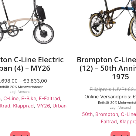
on C-Line Electric
Brompton C-Line
ban (4) – MY26
(12) – 50th Ann
1975
.698,00
–
€
3.833,00
nthält 20% Mehrwertsteuer
€
2.
zzgl.
Versand
€
n
,
C-Line
,
E-Bike
,
E-Faltrad
,
Enthält 20% Mehrwertst
ltrad
,
Klapprad
,
MY26
,
Urban
zzgl.
Versand
50th
,
Brompton
,
C-Line
Faltrad
,
Klappr