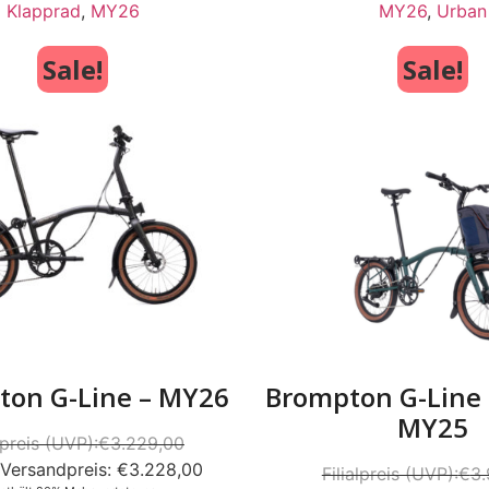
Klapprad
,
MY26
MY26
,
Urban
Sale!
Sale!
ton G-Line – MY26
Brompton G-Line E
MY25
€
3.229,00
€
3.228,00
€
3.