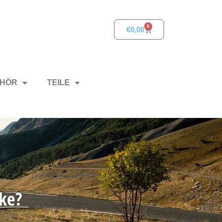
0
€
0,00
HÖR
TEILE
ke?