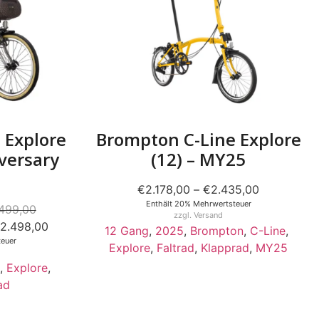
 Explore
Brompton C-Line Explore
iversary
(12) – MY25
€
2.178,00
–
€
2.435,00
Enthält 20% Mehrwertsteuer
499,00
zzgl.
Versand
2.498,00
12 Gang
,
2025
,
Brompton
,
C-Line
,
euer
Explore
,
Faltrad
,
Klapprad
,
MY25
,
Explore
,
ad