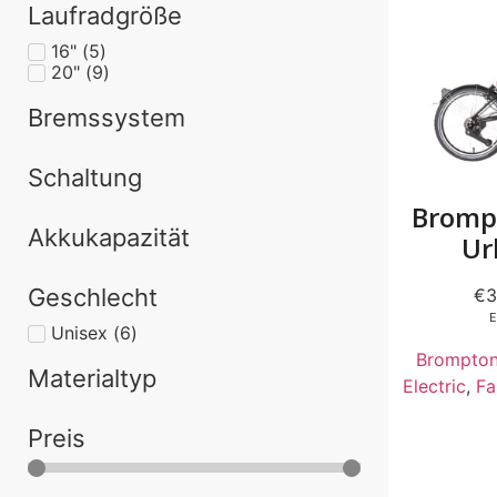
Laufradgröße
16"
(
5
)
20"
(
9
)
Bremssystem
Schaltung
Brompt
Akkukapazität
Ur
Geschlecht
€
3
E
Unisex
(
6
)
Brompto
Materialtyp
Electric
,
Fa
Preis