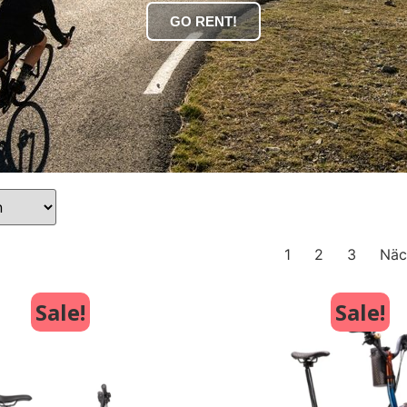
GO RENT!
1
2
3
Näc
Sale!
Sale!