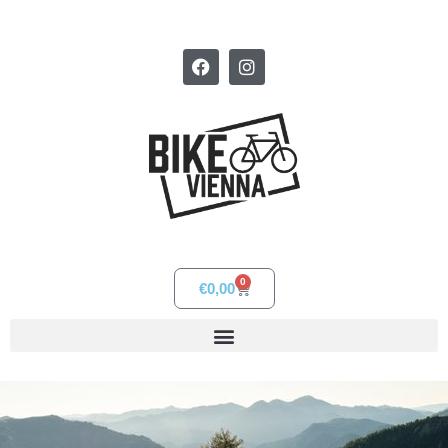
0
€
0,00