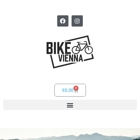
0
€
0,00