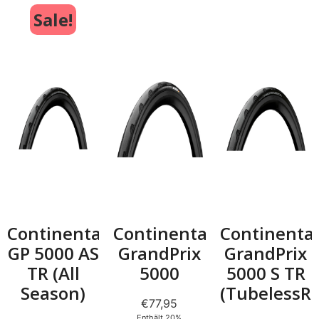
Sale!
Continental
Continental
Continental
GP 5000 AS
GrandPrix
GrandPrix
TR (All
5000
5000 S TR
Season)
(TubelessR
€
77,95
Enthält 20%