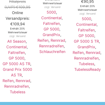
€
90,95
Mehrwertsteuer
Enthält 20%
€
109,95
zzgl.
Versand
Mehrwertsteuer
5000
,
zzgl.
Versand
Continental
,
5000
,
Faltreifen
,
€
109,94
Continental
,
GP 5000
,
Enthält 20%
Faltreifen
,
Mehrwertsteuer
GrandPrix
,
GP 5000
,
zzgl.
Versand
Reifen
,
Rennrad
,
All Season
,
GP 5000 S TR
,
Rennradreifen
,
Continental
,
GrandPrix
,
Schlauchreifen
Faltreifen
,
Reifen
,
Rennrad
,
GP 5000
,
Rennradreifen
,
GP 5000 AS TR
,
Tubeless
,
Grand Prix 5000
TubelessReady
AS TR
,
Reifen
,
Rennrad
,
Rennradreifen
,
Tubeless