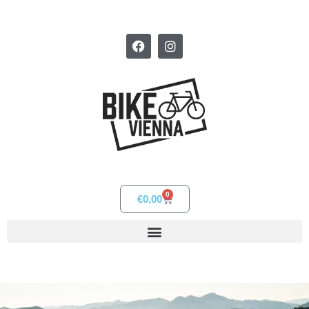
0
€
0,00