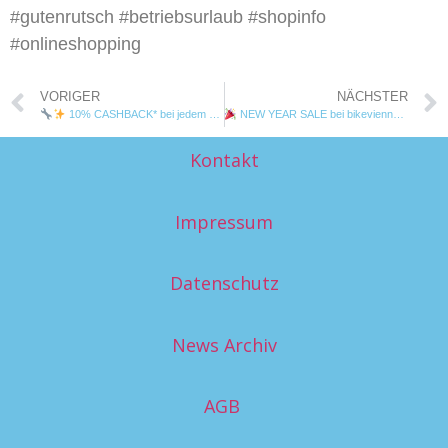
#gutenrutsch #betriebsurlaub #shopinfo
#onlineshopping
VORIGER
NÄCHSTER
10% CASHBACK* bei jedem Werkstatt-Termin!
NEW YEAR SALE bei bikevienna
Starte
Kontakt
Impressum
Datenschutz
News Archiv
AGB