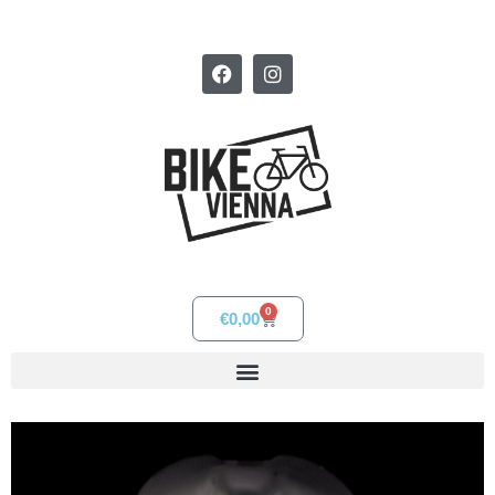
0
€
0,00