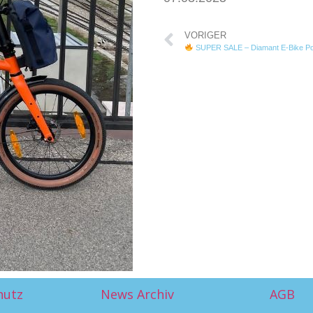
VORIGER
SUPER SALE – Diamant E-Bike Po
hutz
News Archiv
AGB