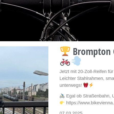
Brompton G 
Jetzt mit 20-Zoll-Reifen f
Leichter Stahlrahmen, smar
unterwegs!
Egal ob Straßenbahn, U
https://www.bikevienna.
07.03.2025