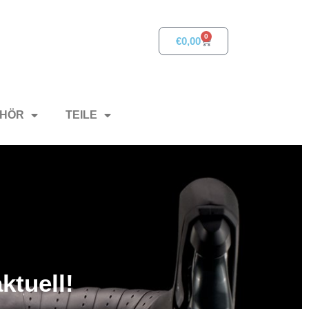
0
€
0,00
HÖR
TEILE
ktuell!