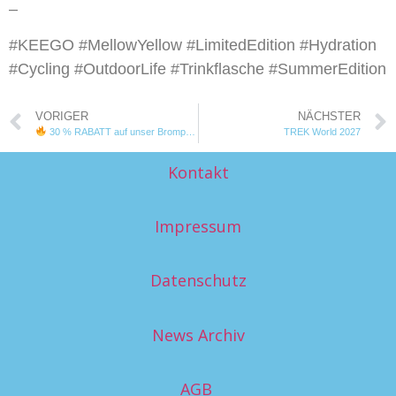
–
#KEEGO #MellowYellow #LimitedEdition #Hydration
#Cycling #OutdoorLife #Trinkflasche #SummerEdition
VORIGER
NÄCHSTER
30 % RABATT auf unser Brompton P-Line Urban Mittel MY25 – Demobike
TREK World 2027
Kontakt
Impressum
Datenschutz
News Archiv
AGB