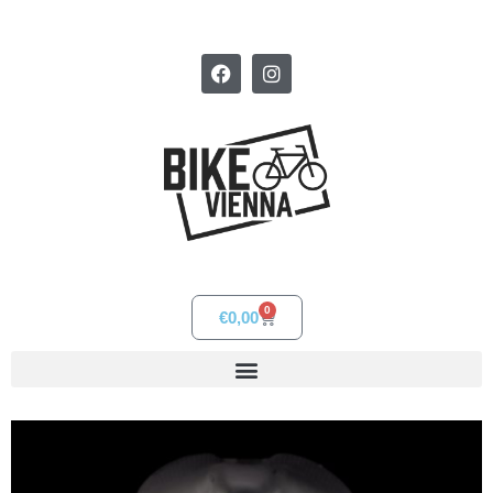
0
€
0,00