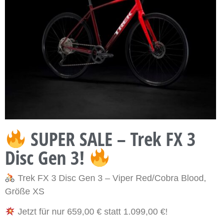
SUPER SALE – Trek FX 3
Disc Gen 3!
Trek FX 3 Disc Gen 3 – Viper Red/Cobra Blood,
Größe XS
Jetzt für nur 659,00 € statt 1.099,00 €!