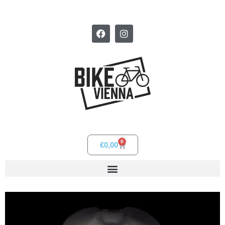
0
€
0,00