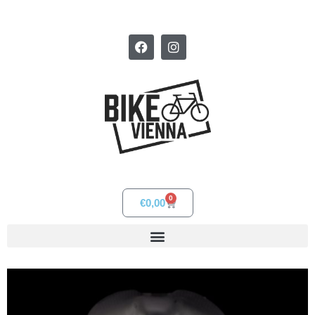
0
€
0,00