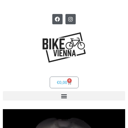
0
€
0,00