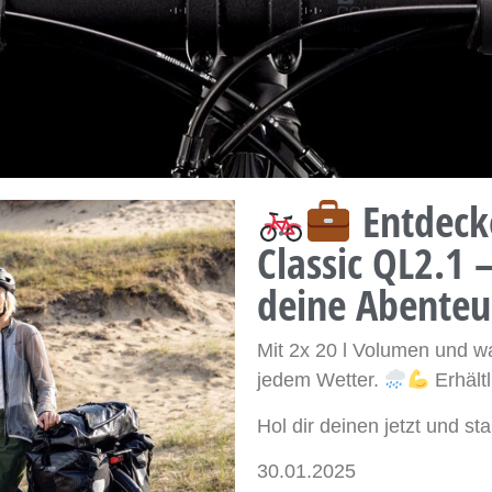
Entdecke
Classic QL2.1 –
deine Abenteu
Mit 2x 20 l Volumen und w
jedem Wetter.
Erhältl
Hol dir deinen jetzt und st
30.01.2025