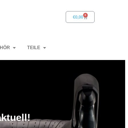
0
€
0,00
HÖR
TEILE
ktuell!