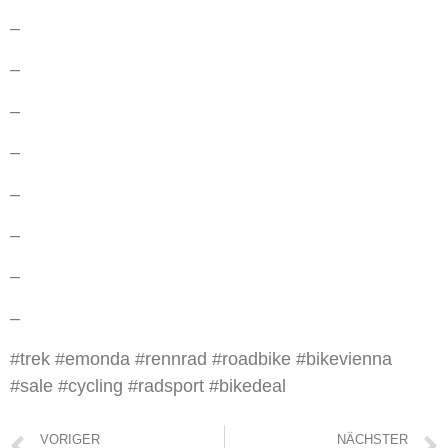
–
–
–
–
–
–
–
–
#trek #emonda #rennrad #roadbike #bikevienna
#sale #cycling #radsport #bikedeal
VORIGER
NÄCHSTER