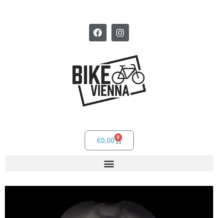
0
€
0,00