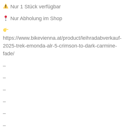
Nur 1 Stück verfügbar
Nur Abholung im Shop
https://www.bikevienna.at/product/leihradabverkauf-
2025-trek-emonda-alr-5-crimson-to-dark-carmine-
fade/
–
–
–
–
–
–