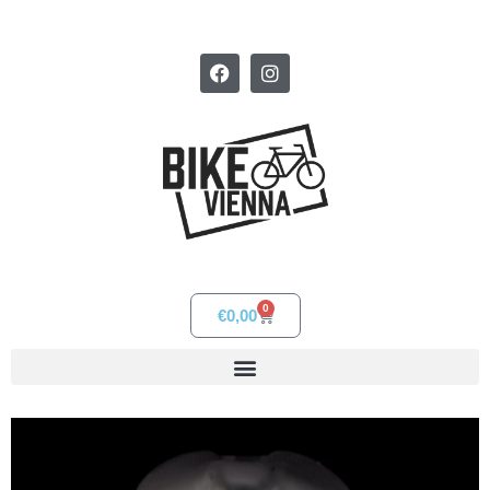
0
€
0,00