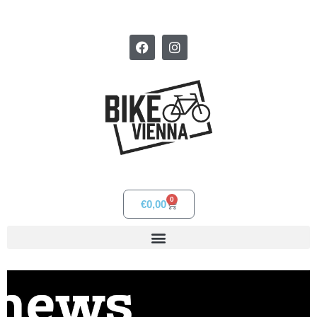
0
€
0,00