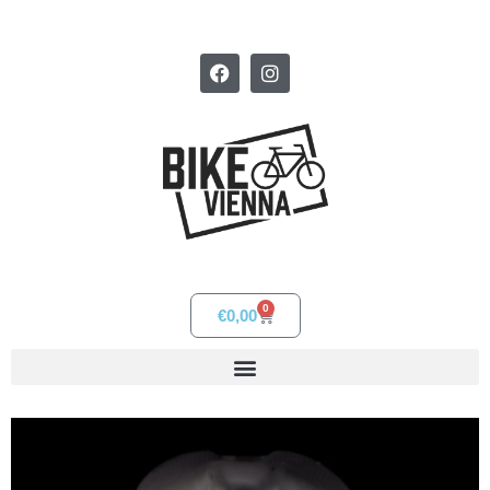
0
€
0,00