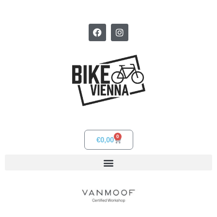
0
€
0,00