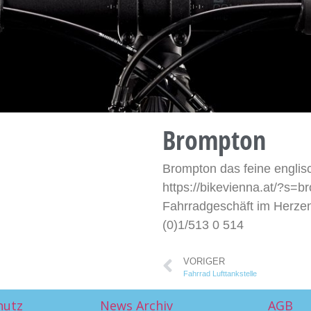
Brompton
Brompton das feine engli
https://bikevienna.at/?s=
Fahrradgeschäft im Herze
(0)1/513 0 514
VORIGER
Fahrrad Lufttankstelle
hutz
News Archiv
AGB