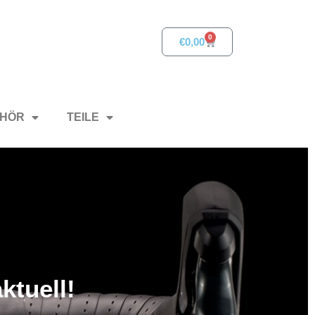
0
€
0,00
HÖR
TEILE
ktuell!