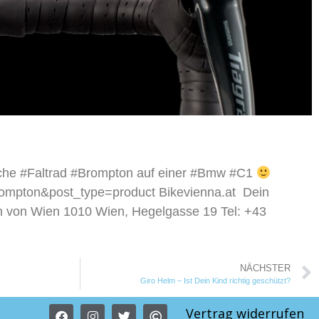
sche #Faltrad #Brompton auf einer #Bmw #C1
brompton&post_type=product Bikevienna.at Dein
n von Wien 1010 Wien, Hegelgasse 19 Tel: +43
NÄCHSTER
Giro Helm – Ist Dein Kind richtig geschützt?
Vertrag widerrufen