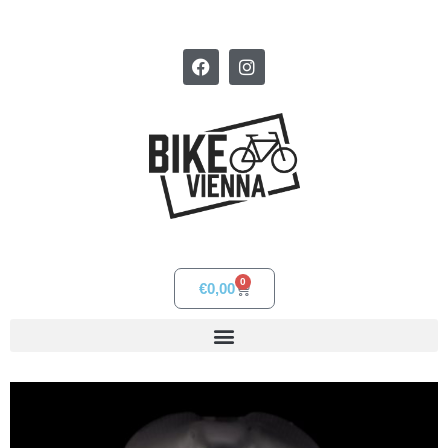
0
€
0,00