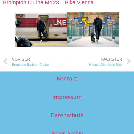
Brompton C Line MY23 – Bike Vienna
VORIGER
NÄCHSTER
Brompton Barbour C Line
Happy Valentine’s Bike
Kontakt
Impressum
Datenschutz
News Archiv