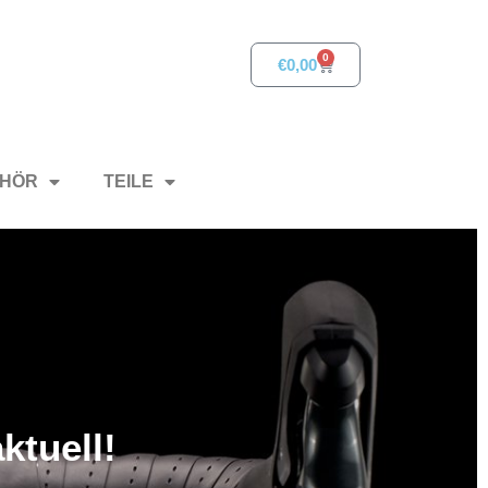
0
€
0,00
HÖR
TEILE
ktuell!