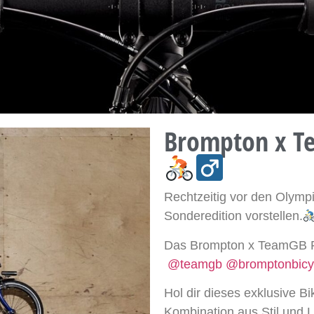
Brompton x Te
Rechtzeitig vor den Olymp
Sonderedition vorstellen.
Das Brompton x TeamGB P 
@teamgb
@bromptonbicy
Hol dir dieses exklusive Bik
Kombination aus Stil und L