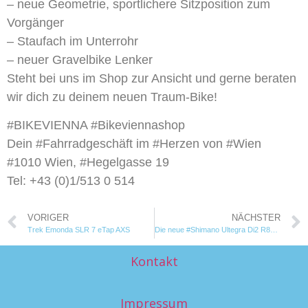
– neue Geometrie, sportlichere Sitzposition zum
Vorgänger
– Staufach im Unterrohr
– neuer Gravelbike Lenker
Steht bei uns im Shop zur Ansicht und gerne beraten
wir dich zu deinem neuen Traum-Bike!
#BIKEVIENNA #Bikeviennashop
Dein #Fahrradgeschäft im #Herzen von #Wien
#1010 Wien, #Hegelgasse 19
Tel: +43 (0)1/513 0 514
VORIGER
NÄCHSTER
Trek Emonda SLR 7 eTap AXS
Die neue #Shimano Ultegra Di2 R8150 12-Fach auf einem #Trek Domane SLR!
Kontakt
Impressum