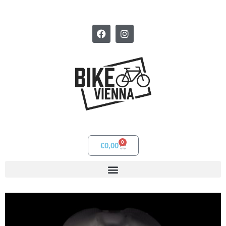
0
€
0,00