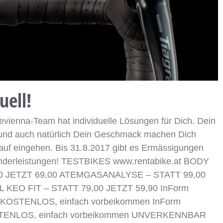
uell!
ikevienna-Team hat individuelle Lösungen für Dich. Dein
 und auch natürlich Dein Geschmack machen Dich
rauf eingehen. Bis 31.8.2017 gibt es Ermässigungen
 Sonderleistungen! TESTBIKES www.rentabike.at BODY
0 JETZT 69,00 ATEMGASANALYSE – STATT 99,00
 KEO FIT – STATT 79,00 JETZT 59,90 InForm
STENLOS, einfach vorbeikommen InForm
ENLOS, einfach vorbeikommen UNVERKENNBAR