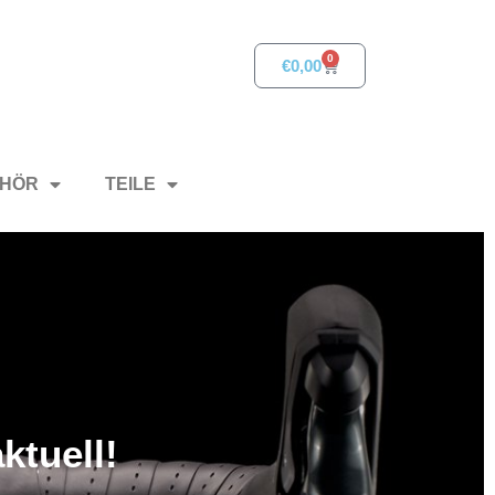
0
€
0,00
HÖR
TEILE
ktuell!