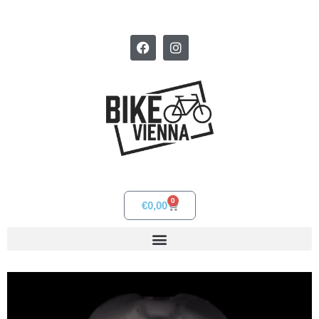
0
€
0,00