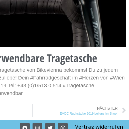
rwendbare Tragetasche
ragetasche von Bikevienna bekommst Du zu jedem
zuliebe! Dein #Fahrradgeschäft im #Herzen von #Wien
19 Tel: +43 (0)1/513 0 514 #Tragetasche
erwendbar
NÄCHSTER
EVOC Rucksäcke 2019 bei uns im Shop!
Vertrag widerrufen