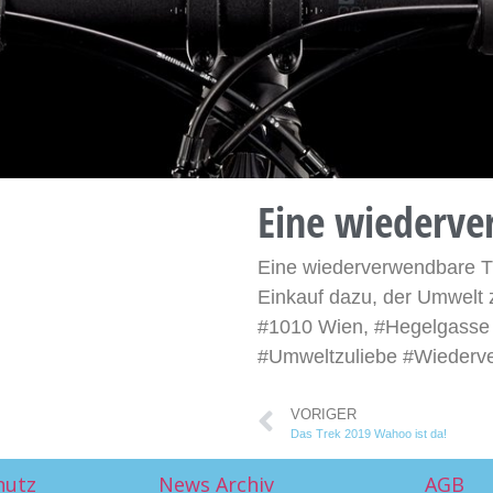
Eine wiederve
Eine wiederverwendbare T
Einkauf dazu, der Umwelt 
#1010 Wien, #Hegelgasse 
#Umweltzuliebe #Wiederv
VORIGER
Das Trek 2019 Wahoo ist da!
hutz
News Archiv
AGB