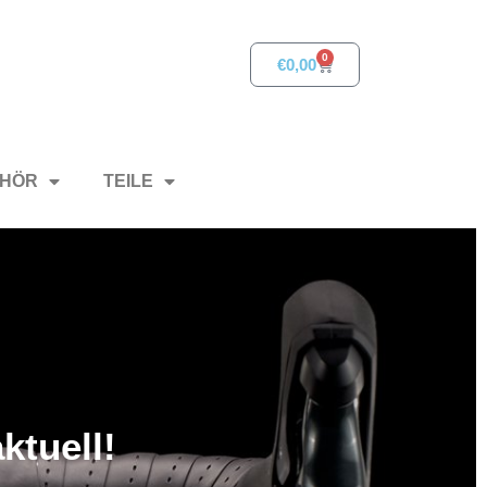
0
€
0,00
HÖR
TEILE
ktuell!