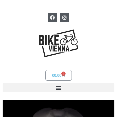
0
€
0,00