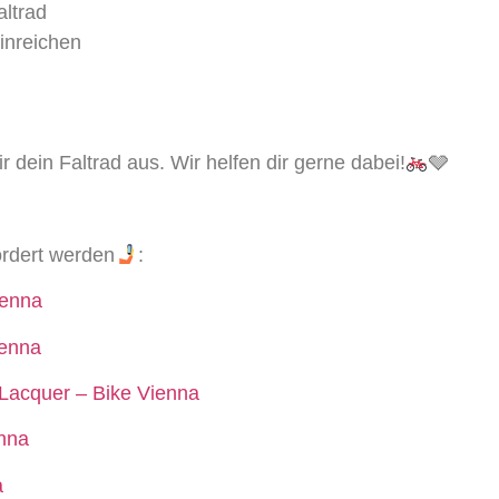
ltrad
inreichen
dein Faltrad aus. Wir helfen dir gerne dabei!
🩶
ördert werden
:
ienna
ienna
Lacquer – Bike Vienna
enna
a