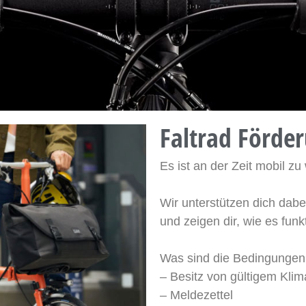
Faltrad Förde
Es ist an der Zeit mobil z
Wir unterstützen dich dabe
und zeigen dir, wie es funk
Was sind die Bedingunge
– Besitz von gültigem Klima
– Meldezettel