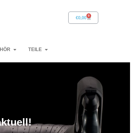
0
€
0,00
HÖR
TEILE
ktuell!