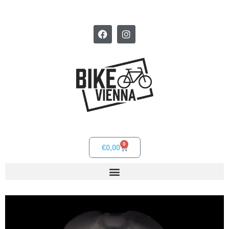
0
€
0,00