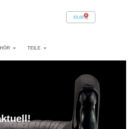
0
€
0,00
HÖR
TEILE
ktuell!