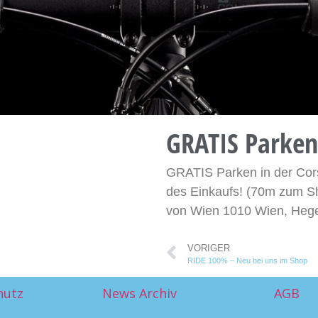
GRATIS Parken
GRATIS Parken in der Cor
des Einkaufs! (70m zum Sh
von Wien 1010 Wien, Hegel
VORIGER
RIDE 100% – Neu bei uns im Shop
hutz
News Archiv
AGB