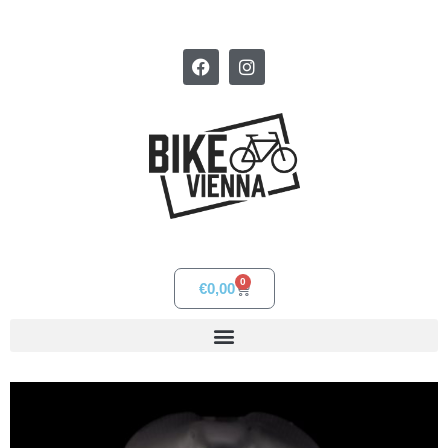
0
€
0,00