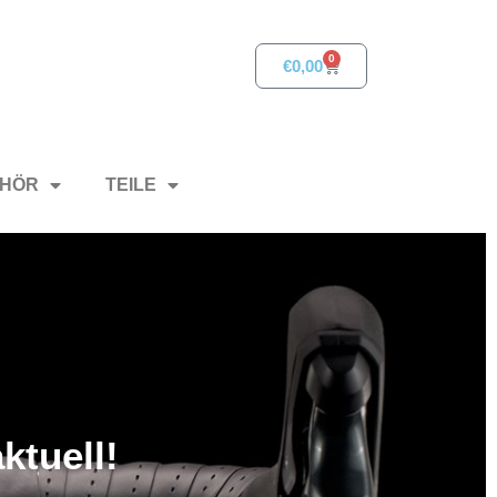
0
€
0,00
HÖR
TEILE
ktuell!