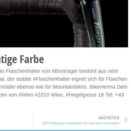
tige Farbe
Der Flaschenhalter von #Bontrager besteht aus sehr
l, der stabile #Flaschenhalter eignet sich für Flaschen
nnräder ebenso wie für Mountainbikes. Bikevienna Dein
zen von #Wien #1010 Wien, #Hegelgasse 19 Tel: +43
NÄCHSTER
GPS-Multisport-Smartwatch der nächsten Generation!