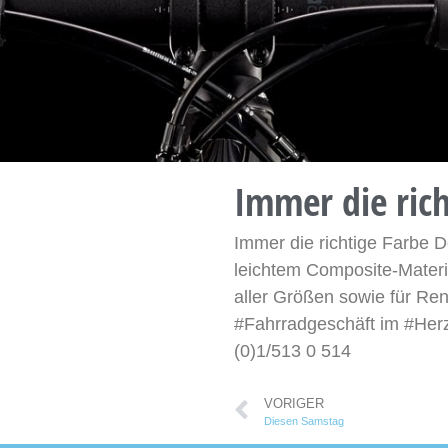
Immer die rich
Immer die richtige Farbe 
leichtem Composite-Materia
aller Größen sowie für Re
#Fahrradgeschäft im #Her
(0)1/513 0 514
VORIGER
Diesen Samstag