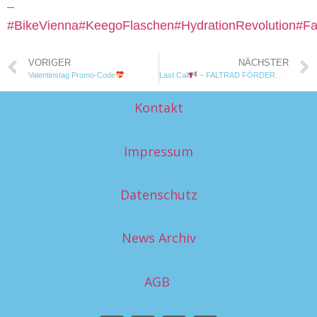
–
#BikeVienna
#KeegoFlaschen
#HydrationRevolution
#Fa
VORIGER
NÄCHSTER
Valentinstag Promo-Code
Last Call
– FALTRAD FÖRDERUNG
Kontakt
Impressum
Datenschutz
News Archiv
AGB