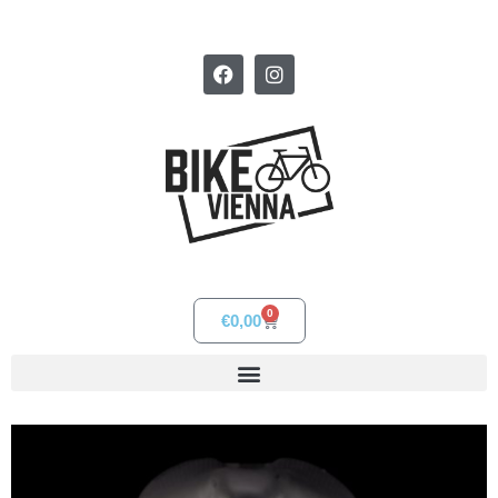
0
€
0,00