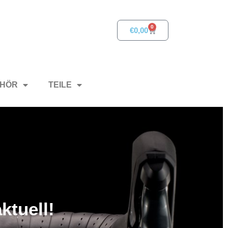
0
€
0,00
HÖR
TEILE
ktuell!