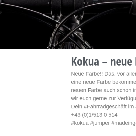
Kokua – neue 
Neue Farbe!! Das, vor alle
eine neue Farbe bekomme
neuen Farbe auch schon im
wir euch gerne zur Verfü
Dein #Fahrradgeschäft im
+43 (0)1/513 0 514
#kokua #jumper #madeinge