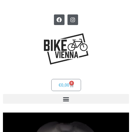
0
€
0,00