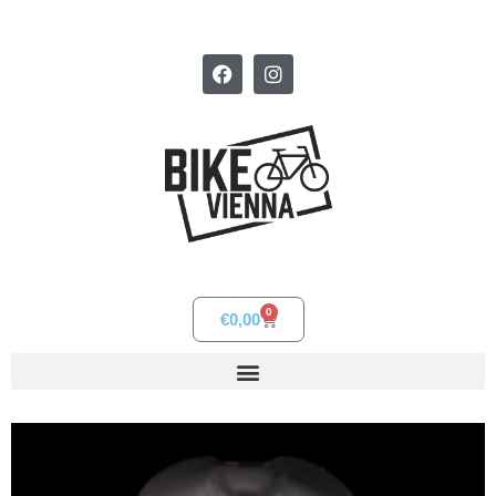
0
€
0,00