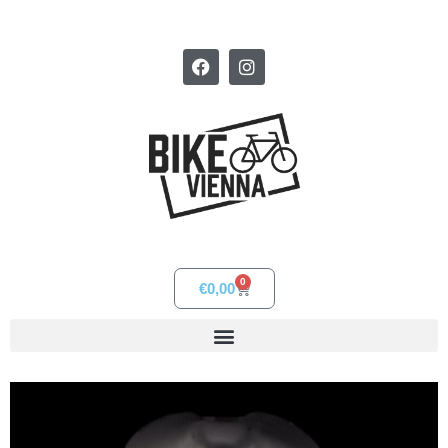
0
€
0,00