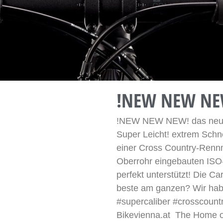
!NEW NEW NE
!NEW NEW NEW! das neue S
Super Leicht! extrem Schne
einer Cross Country-Rennm
Oberrohr eingebauten ISO-
perfekt unterstützt! Die C
beste am ganzen? Wir habe
#supercaliber #crosscount
Bikevienna.at  The Home