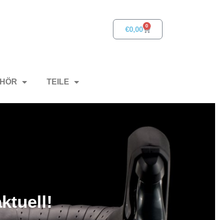
0
€
0,00
HÖR
TEILE
ktuell!