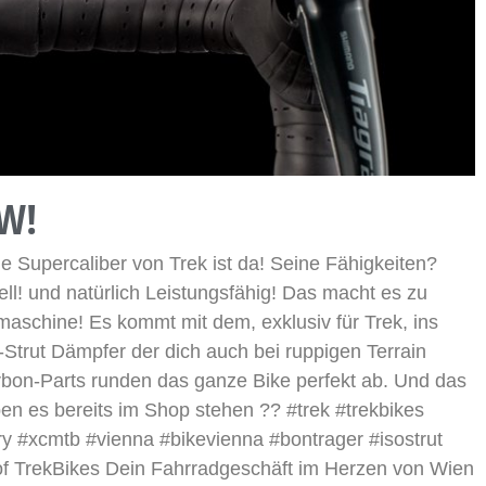
W!
upercaliber von Trek ist da! Seine Fähigkeiten?
ll! und natürlich Leistungsfähig! Das macht es zu
aschine! Es kommt mit dem, exklusiv für Trek, ins
Strut Dämpfer der dich auch bei ruppigen Terrain
arbon-Parts runden das ganze Bike perfekt ab. Und das
n es bereits im Shop stehen ?? #trek #trekbikes
ry #xcmtb #vienna #bikevienna #bontrager #isostrut
 of TrekBikes Dein Fahrradgeschäft im Herzen von Wien