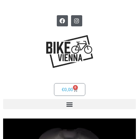
0
€
0,00