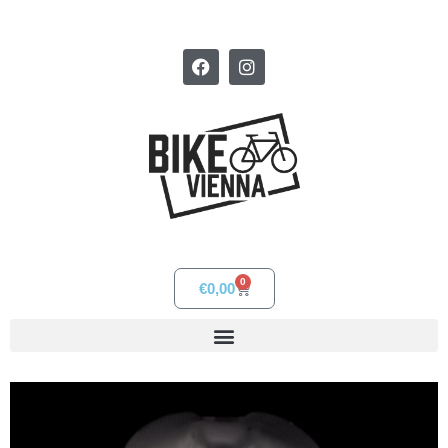
0
€
0,00