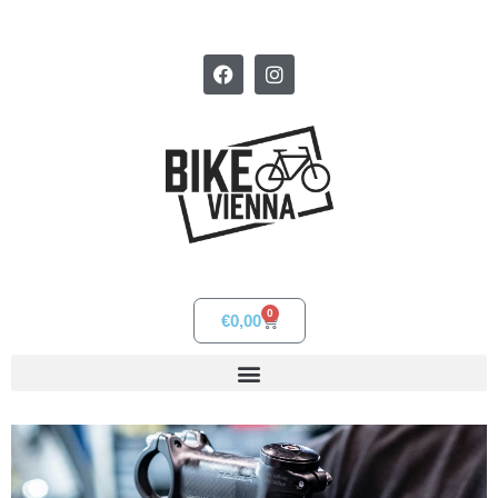
0
€
0,00