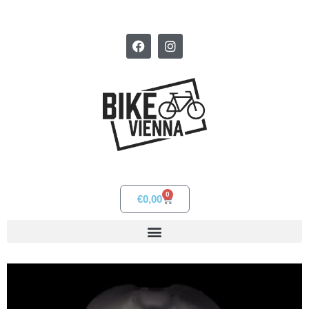
0
€
0,00