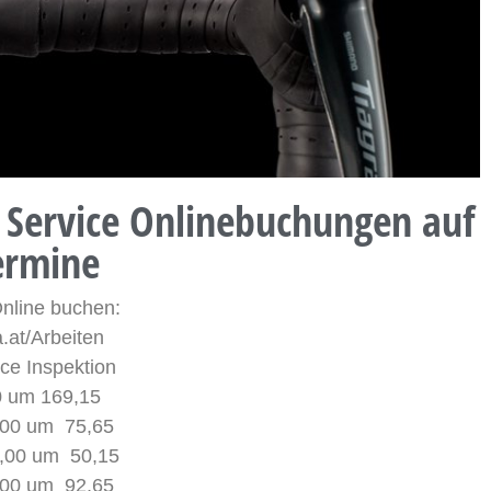
 Service Onlinebuchungen auf
ermine
Online buchen:
a.at/Arbeiten
ce Inspektion
00 um 169,15
9,00 um 75,65
59,00 um 50,15
9,00 um 92,65