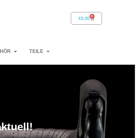
0
€
0,00
HÖR
TEILE
ktuell!