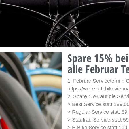
Spare 15% bei
alle Februar T
1. Februar Servicetermin 
https://werkstatt.bikevienn
2. Spare 15% auf die Servi
> Best Service statt 199,
> Regular Service statt 8
> Stadtrad Service statt 
> E-Bike Service statt 10