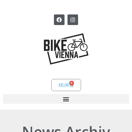
0
€
0,00
News Archiv