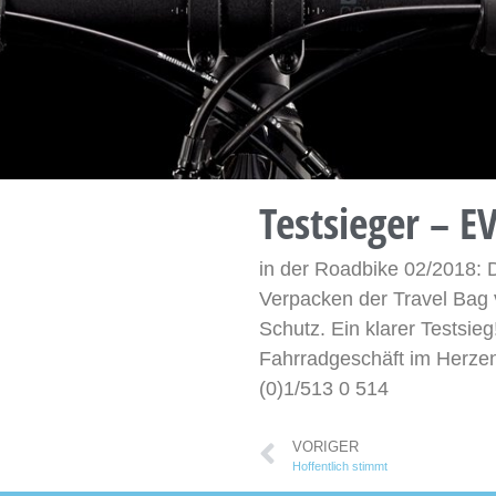
Testsieger – E
in der Roadbike 02/2018: 
Verpacken der Travel Bag
Schutz. Ein klarer Testsie
Fahrradgeschäft im Herze
(0)1/513 0 514
VORIGER
Hoffentlich stimmt