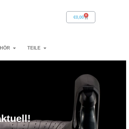
0
€
0,00
HÖR
TEILE
ktuell!