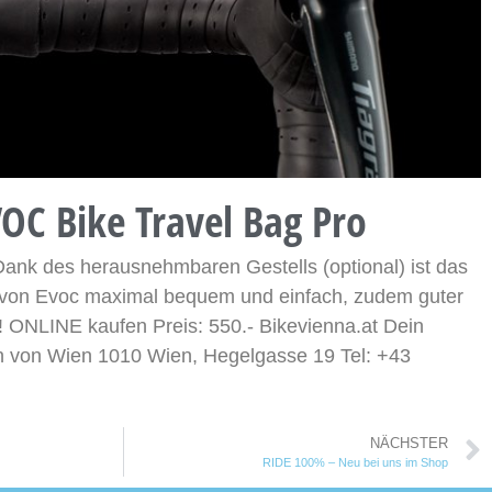
VOC Bike Travel Bag Pro
Dank des herausnehmbaren Gestells (optional) ist das
 von Evoc maximal bequem und einfach, zudem guter
g! ONLINE kaufen Preis: 550.- Bikevienna.at Dein
n von Wien 1010 Wien, Hegelgasse 19 Tel: +43
NÄCHSTER
RIDE 100% – Neu bei uns im Shop