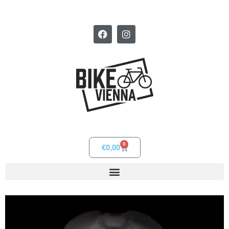
0
€
0,00