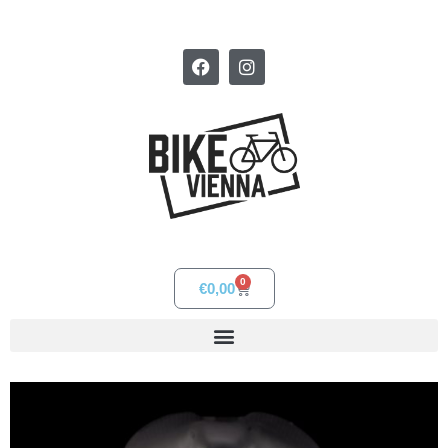
0
€
0,00