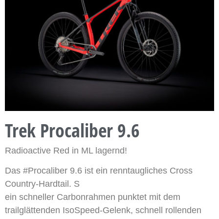
Trek Procaliber 9.6
Radioactive Red in ML lagernd!
Das #Procaliber 9.6 ist ein renntaugliches Cross
Country-Hardtail. S
ein schneller Carbonrahmen punktet mit dem
trailglättenden IsoSpeed-Gelenk, schnell rollenden