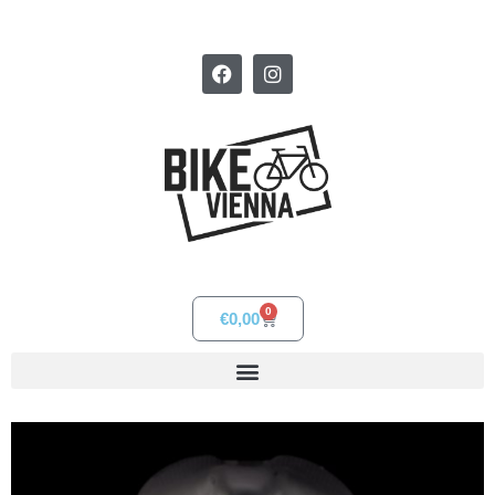
0
€
0,00