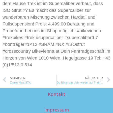
dem Hause Trek ist im Supercaliber verbaut, dass
ISO-Strut ?? Es macht das Supercaliber zur
wunderbaren Mischung zwischen Hardtail und
Fullsuspension! Preis: 4.499,00 Beratung und
Probefahrt bei uns im Shop möglich! #bikevienna
#trekbikes #trek #supercaliber #supercaliber9.7
#bontrager#1×12 #SRAM #NX #ISOstrut
#crosscountry Bikevienna.at Dein Fahrradgeschäft im
Herzen von Wien 1010 Wien, Hegelgasse 19 Tel: +43
(0)1/513 0 514
VORIGER
NÄCHSTER
Zanier Heat STX.
Du fährst das Jahr wieder auf Trainingslager
Kontakt
Impressum