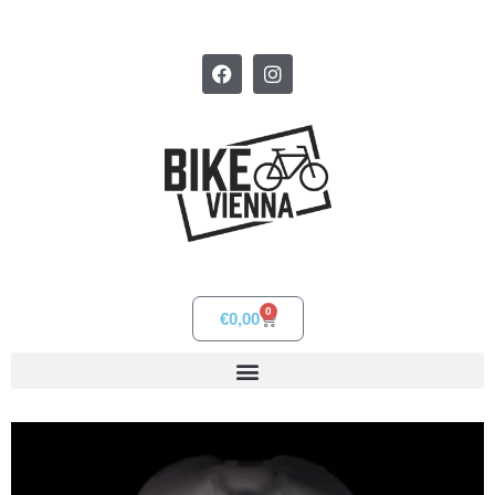
0
€
0,00