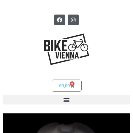
0
€
0,00