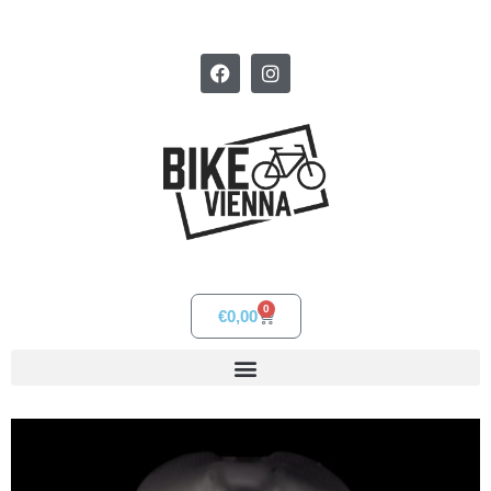
0
€
0,00